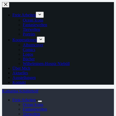
Zum
Inhalt
springen
Freie Arbeiten
Ocean Icons
Fantasiewelten
Tierwelten
Porträts
Kooperationen
Albumcover
Comics
Logos
Bücher
Wilhelminen-Hospiz Niebüll
Über Mich
Aktuelles
Ausstellungen
Kontakt
Katharina Schäferhoff
Freie Arbeiten
Ocean Icons
Fantasiewelten
Tierwelten