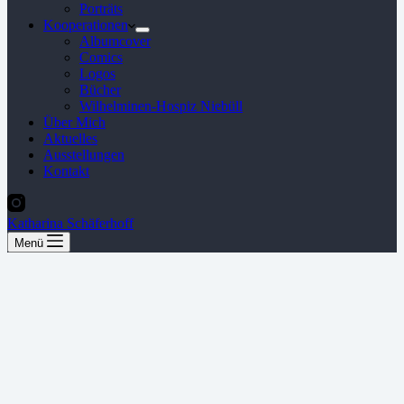
Porträts
Kooperationen
Albumcover
Comics
Logos
Bücher
Wilhelminen-Hospiz Niebüll
Über Mich
Aktuelles
Ausstellungen
Kontakt
Katharina Schäferhoff
Menü